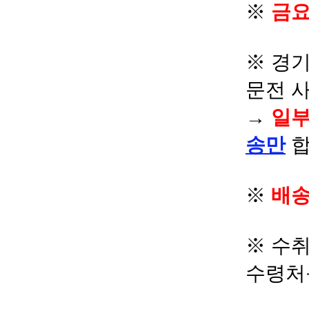
※
금요
※ 경기
문전 
→
일부
송만
합
※
배송
※ 수
수령처