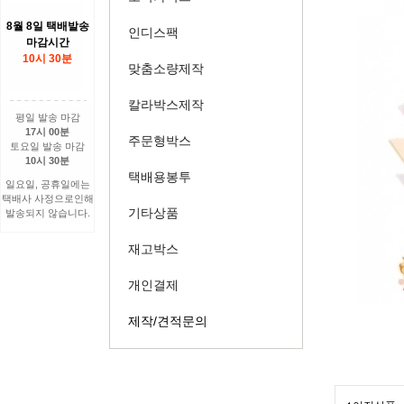
8월 8일 택배발송
인디스팩
마감시간
10시 30분
맞춤소량제작
칼라박스제작
평일 발송 마감
17시 00분
주문형박스
토요일 발송 마감
10시 30분
택배용봉투
일요일, 공휴일에는
택배사 사정으로인해
기타상품
발송되지 않습니다.
재고박스
개인결제
제작/견적문의