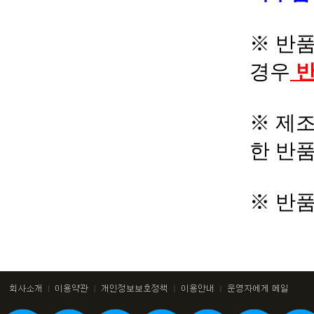
※ 반품
경우
반
※ 제조
한 반
※ 반