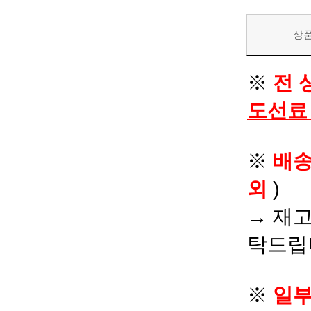
상
※
전 
도선료
※
배
외
)
→ 재고
탁드립
※
일부