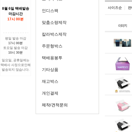
사이즈순
판
8월 6일 택배발송
인디스팩
마감시간
17시 00분
맞춤소량제작
칼라박스제작
평일 발송 마감
17시 00분
주문형박스
토요일 발송 마감
10시 30분
택배용봉투
일요일, 공휴일에는
택배사 사정으로인해
기타상품
발송되지 않습니다.
재고박스
개인결제
제작/견적문의