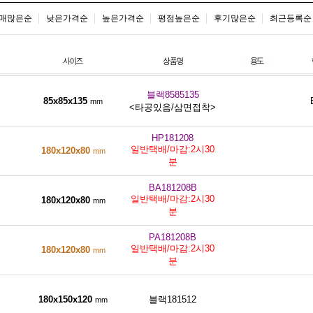
매많은순
낮은가격순
높은가격순
평점높은순
후기많은순
최근등록순
블랙8585135
85x85x135
mm
<타공있음/삼면접착>
HP181208
일반택배/마감:2시30
180x120x80
mm
분
BA181208B
일반택배/마감:2시30
180x120x80
mm
분
PA181208B
일반택배/마감:2시30
180x120x80
mm
분
180x150x120
블랙181512
mm