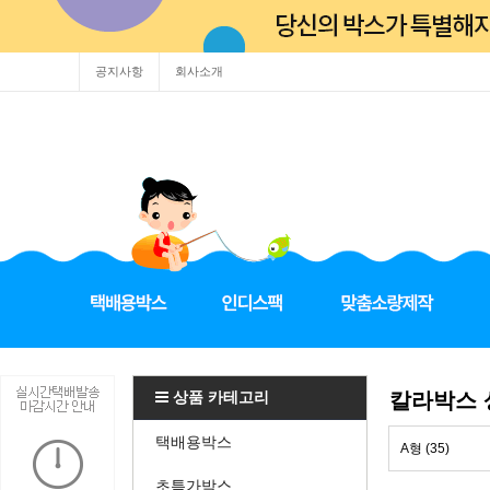
공지사항
회사소개
상품 카테고리
칼라박스
택배용박스
A형 (35)
초특가박스