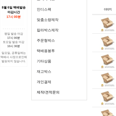
8월 6일 택배발송
인디스팩
마감시간
17시 00분
맞춤소량제작
칼라박스제작
평일 발송 마감
17시 00분
주문형박스
토요일 발송 마감
10시 30분
택배용봉투
일요일, 공휴일에는
택배사 사정으로인해
기타상품
발송되지 않습니다.
재고박스
개인결제
제작/견적문의