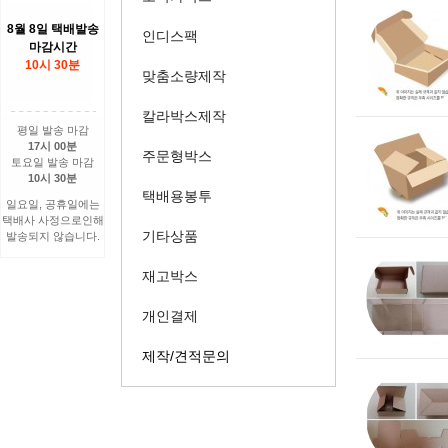
8월 8일 택배발송
인디스팩
마감시간
10시 30분
맞춤소량제작
칼라박스제작
평일 발송 마감
17시 00분
주문형박스
토요일 발송 마감
10시 30분
택배용봉투
일요일, 공휴일에는
택배사 사정으로인해
기타상품
발송되지 않습니다.
재고박스
개인결제
제작/견적문의