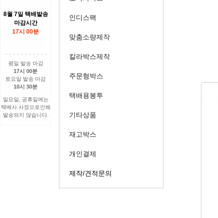
8월 7일 택배발송
인디스팩
마감시간
17시 00분
맞춤소량제작
칼라박스제작
평일 발송 마감
17시 00분
주문형박스
토요일 발송 마감
10시 30분
택배용봉투
일요일, 공휴일에는
택배사 사정으로인해
기타상품
발송되지 않습니다.
재고박스
개인결제
제작/견적문의