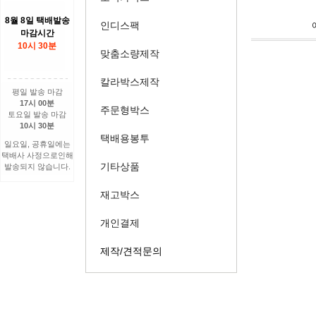
8월 8일 택배발송
인디스팩
마감시간
10시 30분
맞춤소량제작
칼라박스제작
평일 발송 마감
17시 00분
주문형박스
토요일 발송 마감
10시 30분
택배용봉투
일요일, 공휴일에는
택배사 사정으로인해
기타상품
발송되지 않습니다.
재고박스
개인결제
제작/견적문의