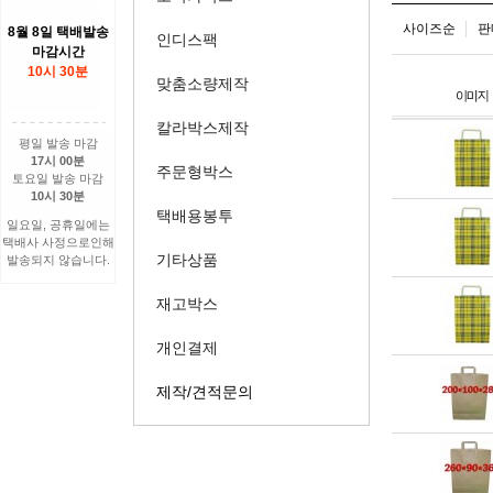
사이즈순
판
8월 8일 택배발송
인디스팩
마감시간
10시 30분
맞춤소량제작
칼라박스제작
평일 발송 마감
17시 00분
주문형박스
토요일 발송 마감
10시 30분
택배용봉투
일요일, 공휴일에는
택배사 사정으로인해
기타상품
발송되지 않습니다.
재고박스
개인결제
제작/견적문의