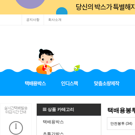
공지사항
회사소개
상품 카테고리
택배용봉
택배용박스
안전봉투 (34)
초특가박스