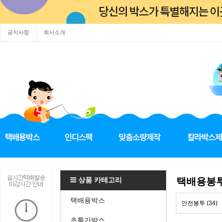
공지사항
회사소개
상품 카테고리
택배용봉
택배용박스
안전봉투 (34)
초특가박스