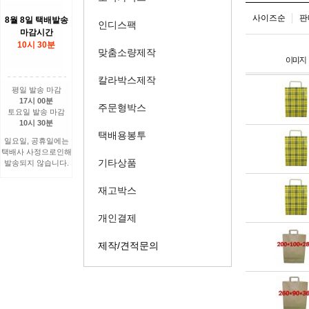
사이즈순
판
8월 8일 택배발송
인디스팩
마감시간
10시 30분
맞춤소량제작
칼라박스제작
평일 발송 마감
17시 00분
주문형박스
토요일 발송 마감
10시 30분
택배용봉투
일요일, 공휴일에는
택배사 사정으로인해
기타상품
발송되지 않습니다.
재고박스
개인결제
제작/견적문의