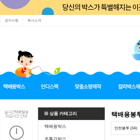
공지사항
회사소개
상품 카테고리
택배용봉
택배용박스
안전봉투 (34)
초특가박스