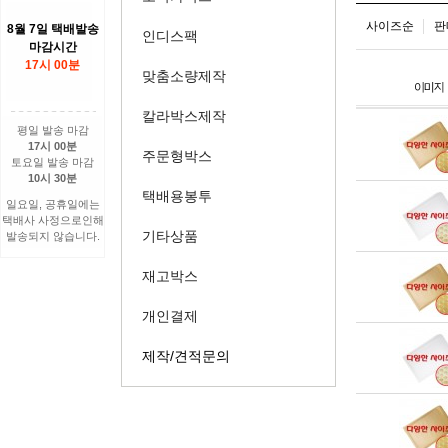
사이즈순
판
8월 7일 택배발송
인디스팩
마감시간
17시 00분
맞춤소량제작
칼라박스제작
평일 발송 마감
17시 00분
주문형박스
토요일 발송 마감
10시 30분
택배용봉투
일요일, 공휴일에는
택배사 사정으로인해
기타상품
발송되지 않습니다.
재고박스
개인결제
제작/견적문의