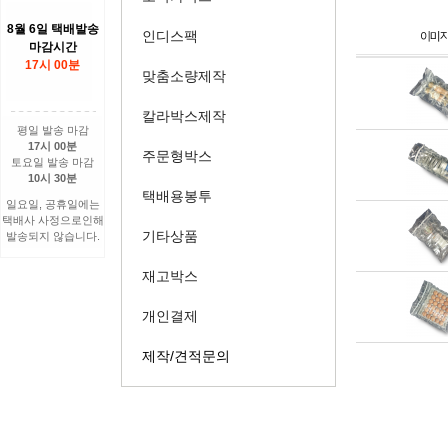
8월 6일 택배발송
인디스팩
마감시간
17시 00분
맞춤소량제작
칼라박스제작
평일 발송 마감
17시 00분
주문형박스
토요일 발송 마감
10시 30분
택배용봉투
일요일, 공휴일에는
택배사 사정으로인해
기타상품
발송되지 않습니다.
재고박스
개인결제
제작/견적문의