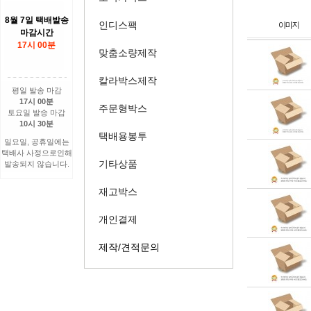
8월 7일 택배발송
인디스팩
마감시간
17시 00분
맞춤소량제작
칼라박스제작
평일 발송 마감
17시 00분
주문형박스
토요일 발송 마감
10시 30분
택배용봉투
일요일, 공휴일에는
택배사 사정으로인해
기타상품
발송되지 않습니다.
재고박스
개인결제
제작/견적문의