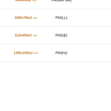
880x690x2
PAD(880*690)
mm
1000x700x2
PAD(소)
mm
1120x850x2
PAD(중)
mm
1300x1050x2
PAD(대)
mm