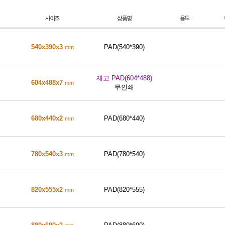
540x390x3
PAD(540*390)
mm
재고 PAD(604*488)
604x488x7
mm
무인쇄
680x440x2
PAD(680*440)
mm
780x540x3
PAD(780*540)
mm
820x555x2
PAD(820*555)
mm