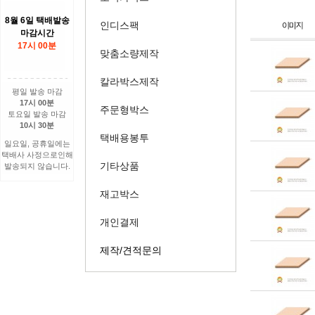
8월 6일 택배발송
인디스팩
마감시간
17시 00분
맞춤소량제작
칼라박스제작
평일 발송 마감
17시 00분
주문형박스
토요일 발송 마감
10시 30분
택배용봉투
일요일, 공휴일에는
택배사 사정으로인해
기타상품
발송되지 않습니다.
재고박스
개인결제
제작/견적문의