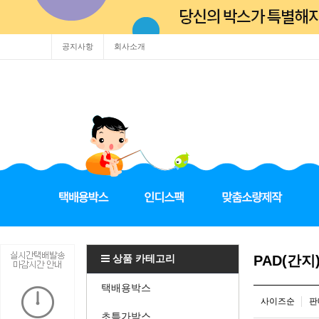
공지사항
회사소개
상품 카테고리
PAD(간
택배용박스
사이즈순
판
초특가박스