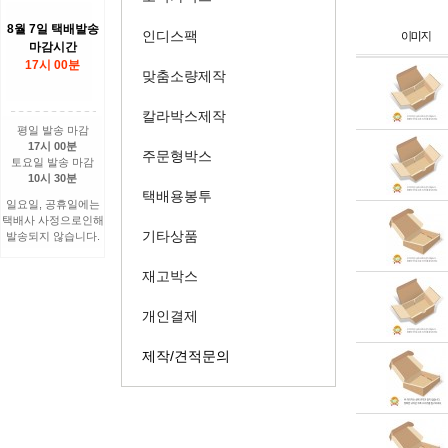
8월 7일 택배발송
인디스팩
마감시간
17시 00분
맞춤소량제작
칼라박스제작
평일 발송 마감
17시 00분
주문형박스
토요일 발송 마감
10시 30분
택배용봉투
일요일, 공휴일에는
택배사 사정으로인해
기타상품
발송되지 않습니다.
재고박스
개인결제
제작/견적문의