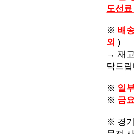
도선료
※
배
외
)
→ 재고
탁드립
※
일부
※
금요
※ 경기
문전 