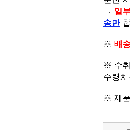
→
일부
송만
합
※
배송
※ 수
수령처
※ 제