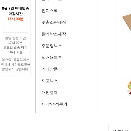
8월 7일 택배발송
인디스팩
마감시간
17시 00분
맞춤소량제작
칼라박스제작
평일 발송 마감
17시 00분
주문형박스
토요일 발송 마감
10시 30분
택배용봉투
일요일, 공휴일에는
택배사 사정으로인해
기타상품
발송되지 않습니다.
재고박스
개인결제
제작/견적문의