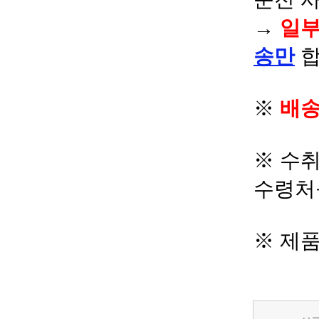
→
일부
송만
합
※
배송
※ 수
수령처
※ 제