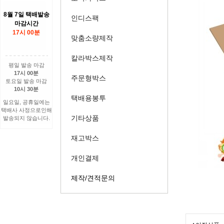
8월 7일 택배발송
인디스팩
마감시간
17시 00분
맞춤소량제작
칼라박스제작
평일 발송 마감
17시 00분
주문형박스
토요일 발송 마감
10시 30분
택배용봉투
일요일, 공휴일에는
택배사 사정으로인해
기타상품
발송되지 않습니다.
재고박스
개인결제
제작/견적문의