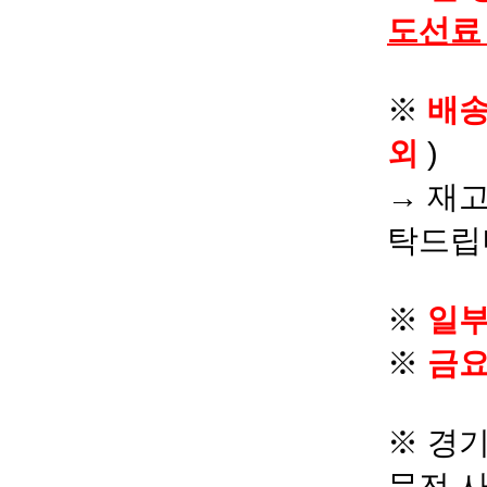
도선료
※
배
외
)
→ 재고
탁드립
※
일부
※
금요
※ 경기
문전 