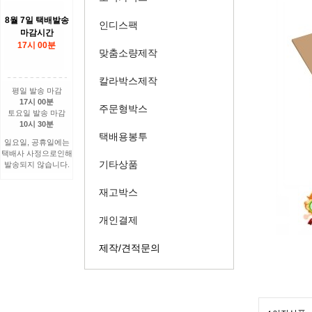
8월 7일 택배발송
인디스팩
마감시간
17시 00분
맞춤소량제작
칼라박스제작
평일 발송 마감
17시 00분
주문형박스
토요일 발송 마감
10시 30분
택배용봉투
일요일, 공휴일에는
택배사 사정으로인해
기타상품
발송되지 않습니다.
재고박스
개인결제
제작/견적문의