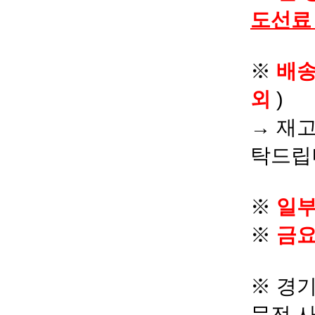
도선료
※
배
외
)
→ 재고
탁드립
※
일부
※
금요
※ 경기
문전 