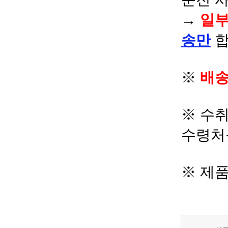
→
일부
송만
합
※
배송
※ 수
수령처
※ 제