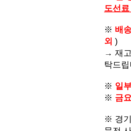
도선료
※
배
외
)
→ 재고
탁드립
※
일부
※
금요
※ 경기
문전 