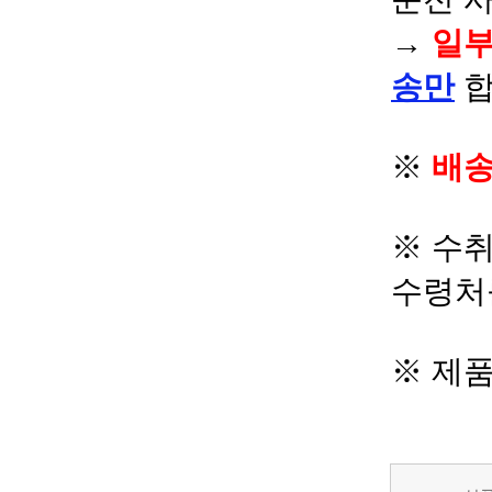
→
일부
송만
합
※
배송
※ 수
수령처
※ 제