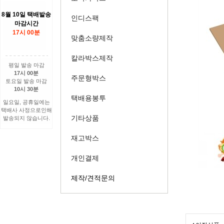
8월 10일 택배발송
인디스팩
마감시간
17시 00분
맞춤소량제작
칼라박스제작
평일 발송 마감
17시 00분
주문형박스
토요일 발송 마감
10시 30분
택배용봉투
일요일, 공휴일에는
택배사 사정으로인해
기타상품
발송되지 않습니다.
재고박스
개인결제
제작/견적문의