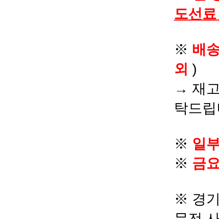
도선료
※
배
외
)
→ 재고
탁드립
※
일부
※
금요
※ 경기
문전 