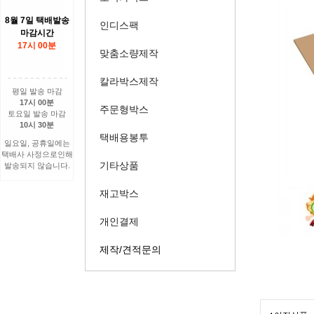
8월 7일 택배발송
인디스팩
마감시간
17시 00분
맞춤소량제작
칼라박스제작
평일 발송 마감
17시 00분
주문형박스
토요일 발송 마감
10시 30분
택배용봉투
일요일, 공휴일에는
택배사 사정으로인해
기타상품
발송되지 않습니다.
재고박스
개인결제
제작/견적문의