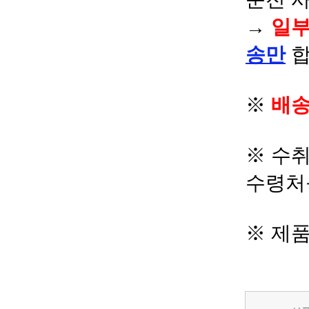
→
일부
송만
합
※
배송
※ 수
수령처
※ 제