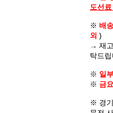
도선료
※
배
외
)
→ 재고
탁드립
※
일부
※
금요
※ 경기
문전 