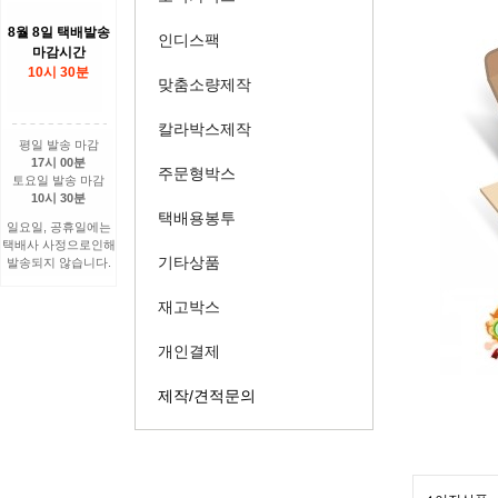
8월 8일 택배발송
인디스팩
마감시간
10시 30분
맞춤소량제작
칼라박스제작
평일 발송 마감
17시 00분
주문형박스
토요일 발송 마감
10시 30분
택배용봉투
일요일, 공휴일에는
택배사 사정으로인해
기타상품
발송되지 않습니다.
재고박스
개인결제
제작/견적문의