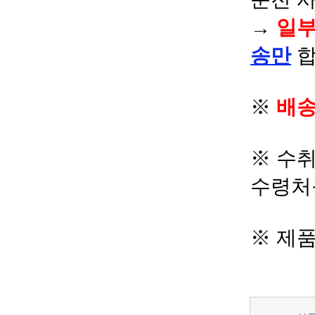
→
일부
송만
합
※
배송
※ 수
수령처
※ 제