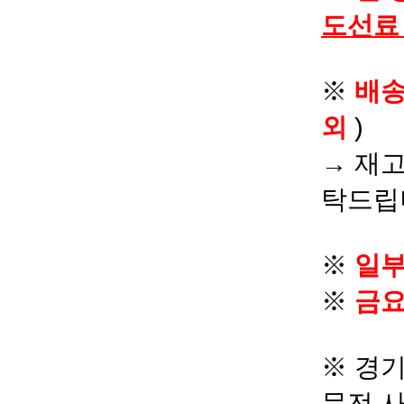
도선료
※
배
외
)
→ 재고
탁드립
※
일부
※
금요
※ 경기
문전 