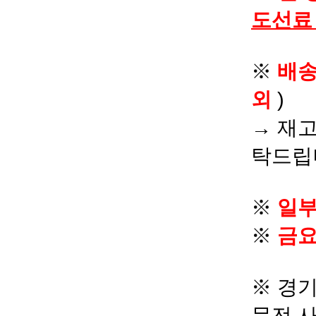
도선료
※
배
외
)
→ 재고
탁드립
※
일부
※
금요
※ 경기
문전 