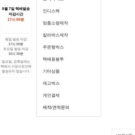
8월 7일 택배발송
인디스팩
마감시간
17시 00분
맞춤소량제작
칼라박스제작
평일 발송 마감
17시 00분
주문형박스
토요일 발송 마감
10시 30분
택배용봉투
일요일, 공휴일에는
택배사 사정으로인해
기타상품
발송되지 않습니다.
재고박스
개인결제
제작/견적문의