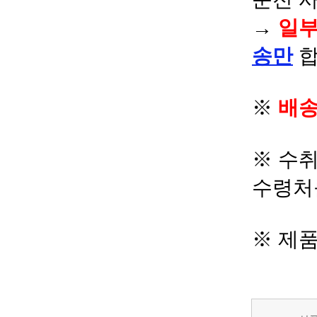
→
일부
송만
합
※
배송
※ 수
수령처
※ 제