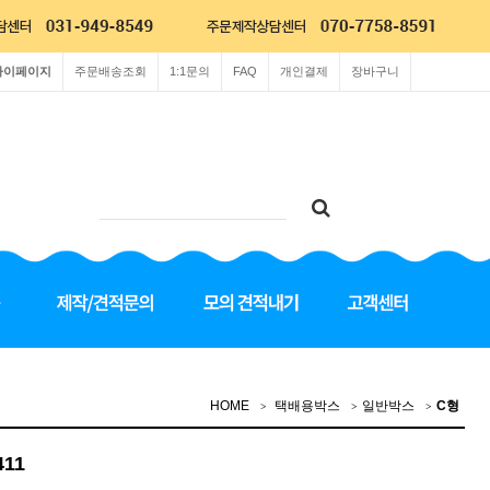
마이페이지
주문배송조회
1:1문의
FAQ
개인결제
장바구니
HOME
택배용박스
일반박스
C형
411