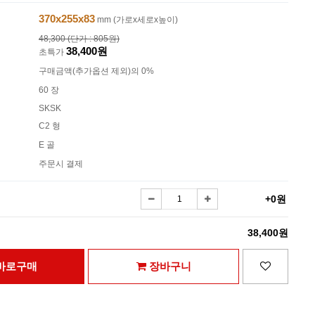
370x255x83
mm (가로x세로x높이)
48,300 (단가 : 805원)
38,400원
초특가
구매금액(추가옵션 제외)의 0%
60 장
SKSK
C2 형
E 골
주문시 결제
+0원
38,400원
바로구매
장바구니