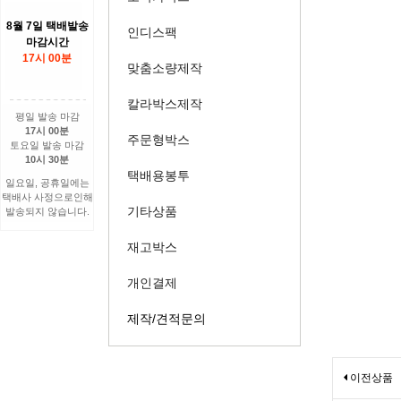
8월 7일 택배발송
인디스팩
마감시간
17시 00분
맞춤소량제작
칼라박스제작
평일 발송 마감
17시 00분
주문형박스
토요일 발송 마감
10시 30분
택배용봉투
일요일, 공휴일에는
택배사 사정으로인해
기타상품
발송되지 않습니다.
재고박스
개인결제
제작/견적문의
이전상품