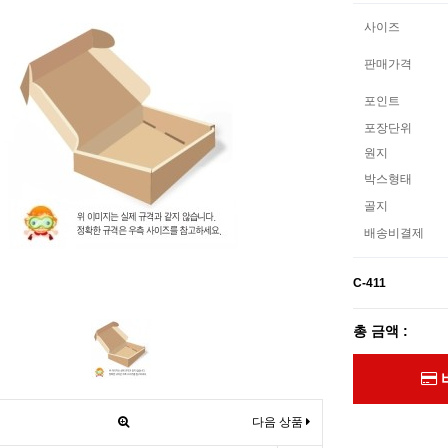
사이즈
판매가격
포인트
포장단위
원지
박스형태
골지
배송비결제
C-411
총 금액 :
다음 상품