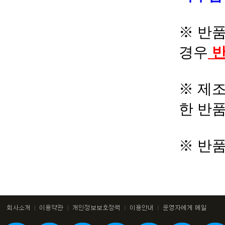
※ 반품
경우
반
※ 제조
한 반
※ 반