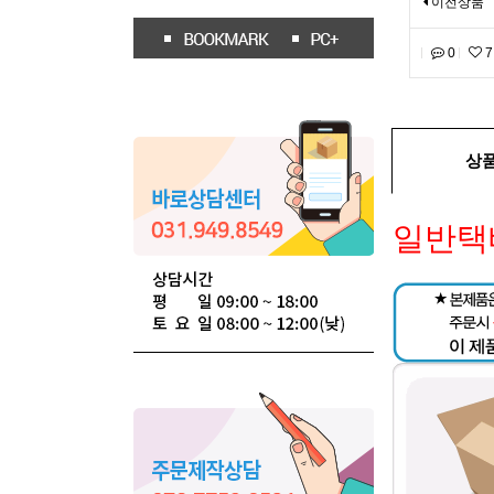
이전상품
0
7
상
일반택