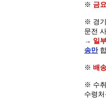
※
금요
※ 경기
문전 
→
일부
송만
합
※
배송
※ 수
수령처