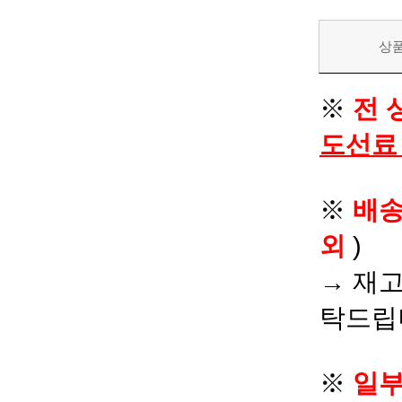
상
※
전 
도선료
※
배
외
)
→ 재고
탁드립
※
일부