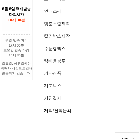
8월 8일 택배발송
인디스팩
마감시간
10시 30분
맞춤소량제작
칼라박스제작
평일 발송 마감
17시 00분
주문형박스
토요일 발송 마감
10시 30분
택배용봉투
일요일, 공휴일에는
택배사 사정으로인해
기타상품
발송되지 않습니다.
재고박스
개인결제
제작/견적문의