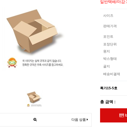
일반택배/마감:
사이즈
판매가격
포인트
포장단위
원지
박스형태
골지
배송비결제
특가15-5호
총 금액 :
다음 상품