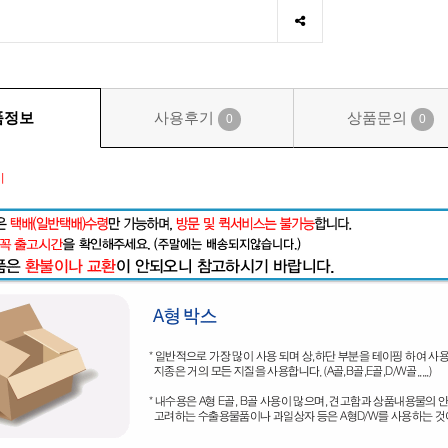
품정보
사용후기
상품문의
0
0
시