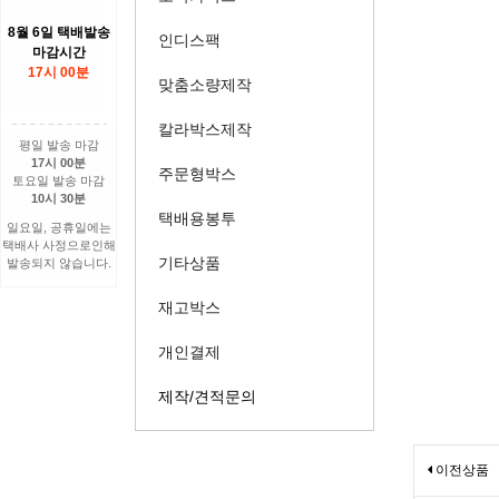
8월 6일 택배발송
인디스팩
마감시간
17시 00분
맞춤소량제작
칼라박스제작
평일 발송 마감
17시 00분
주문형박스
토요일 발송 마감
10시 30분
택배용봉투
일요일, 공휴일에는
택배사 사정으로인해
기타상품
발송되지 않습니다.
재고박스
개인결제
제작/견적문의
이전상품