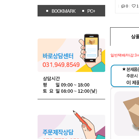
0
1
상
일반택배/마감:3