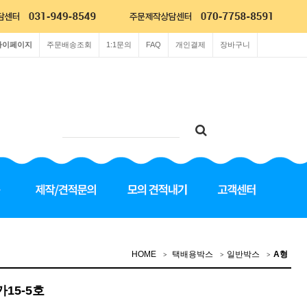
마이페이지
주문배송조회
1:1문의
FAQ
개인결제
장바구니
HOME
택배용박스
일반박스
A형
가15-5호