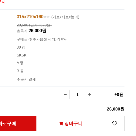
3시
315x210x160
mm (가로x세로x높이)
29,600 (단가 : 370원)
26,000원
초특가
구매금액(추가옵션 제외)의 0%
80 장
SKSK
A 형
B 골
주문시 결제
+0원
26,000원
바로구매
장바구니