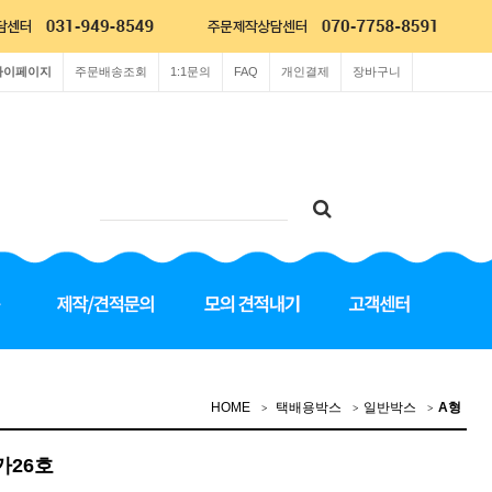
마이페이지
주문배송조회
1:1문의
FAQ
개인결제
장바구니
HOME
택배용박스
일반박스
A형
가26호