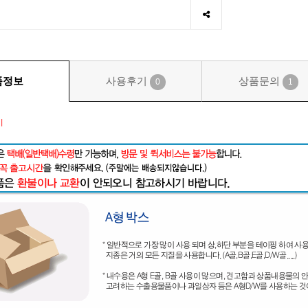
품정보
사용후기
상품문의
0
1
시