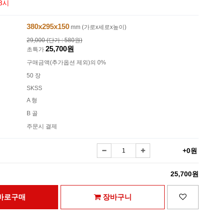
3시
380x295x150
mm (가로x세로x높이)
29,000 (단가 : 580원)
25,700원
초특가
구매금액(추가옵션 제외)의 0%
50 장
SKSS
A 형
B 골
주문시 결제
+0원
25,700원
바로구매
장바구니