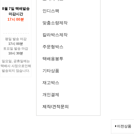
8월 7일 택배발송
인디스팩
마감시간
17시 00분
맞춤소량제작
칼라박스제작
평일 발송 마감
17시 00분
주문형박스
토요일 발송 마감
10시 30분
택배용봉투
일요일, 공휴일에는
택배사 사정으로인해
기타상품
발송되지 않습니다.
재고박스
개인결제
제작/견적문의
이전상품