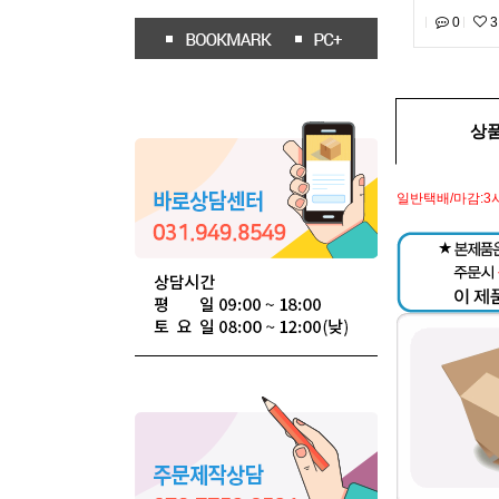
0
3
상
일반택배/마감:3