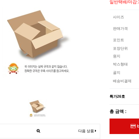
일반택배/마감:
사이즈
판매가격
포인트
포장단위
원지
박스형태
골지
배송비결제
특가26호
총 금액 :
다음 상품