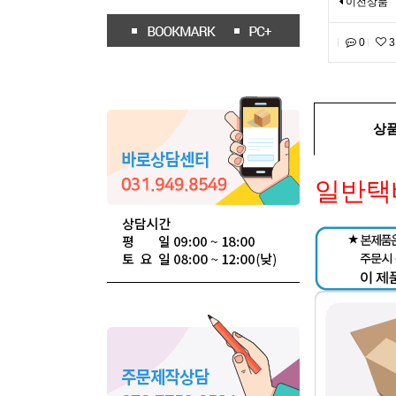
이전상품
0
3
상
일반택