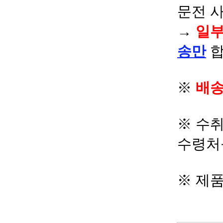
문전 
→
일부
송만
합
※
배송
※ 수
수령처
※ 제