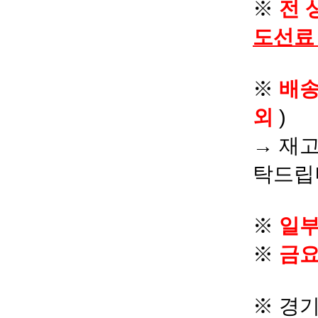
※
전 
도선료
※
배
외
)
→ 재고
탁드립
※
일부
※
금요
※ 경기