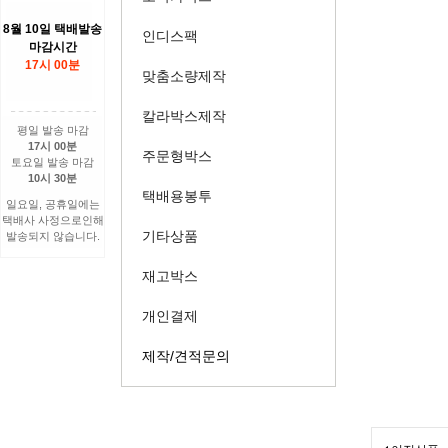
8월 10일 택배발송
인디스팩
마감시간
17시 00분
맞춤소량제작
칼라박스제작
평일 발송 마감
17시 00분
주문형박스
토요일 발송 마감
10시 30분
택배용봉투
일요일, 공휴일에는
택배사 사정으로인해
기타상품
발송되지 않습니다.
재고박스
개인결제
제작/견적문의