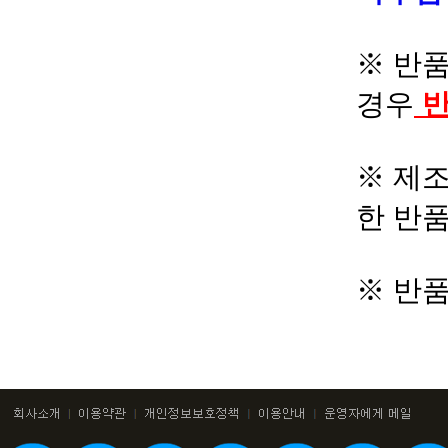
※ 반품
경우
반
※ 제조
한 반
※ 반