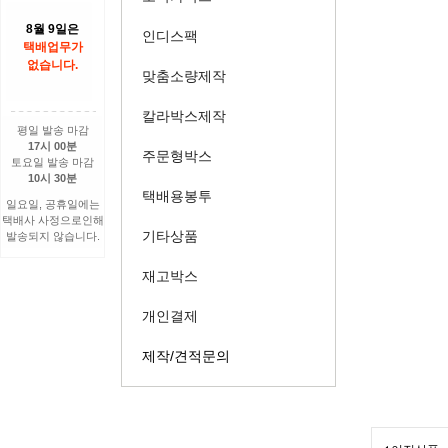
8월 9일은
인디스팩
택배업무가
없습니다.
맞춤소량제작
칼라박스제작
평일 발송 마감
17시 00분
주문형박스
토요일 발송 마감
10시 30분
택배용봉투
일요일, 공휴일에는
택배사 사정으로인해
기타상품
발송되지 않습니다.
재고박스
개인결제
제작/견적문의