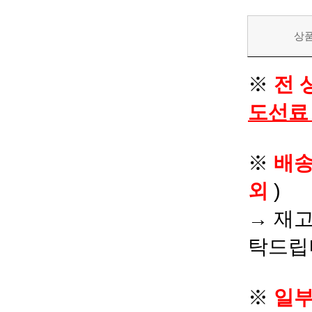
상
※
전 
도선료
※
배
외
)
→ 재고
탁드립
※
일부