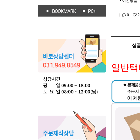
이전상품
0
2
상
일반택