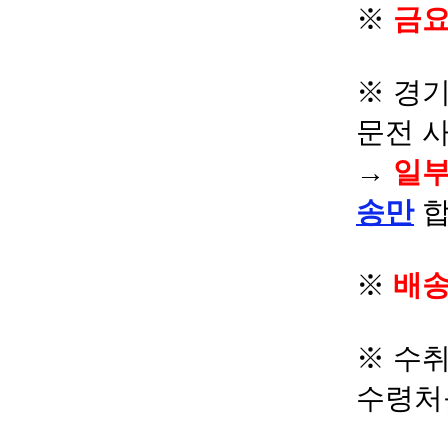
※
금요
※ 경기
문전 
→
일부
송만
합
※
배송
※ 수
수령처