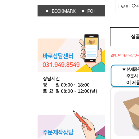
0
4
상
일반택배/마감:3