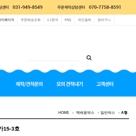
마이페이지
주문배송조회
1:1문의
FAQ
개인결제
장바구니
HOME
택배용박스
일반박스
A형
가15-3호