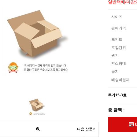
일반택배/마감:
사이즈
판매가격
포인트
포장단위
원지
박스형태
골지
배송비결제
특가15-3호
총 금액 :
다음 상품