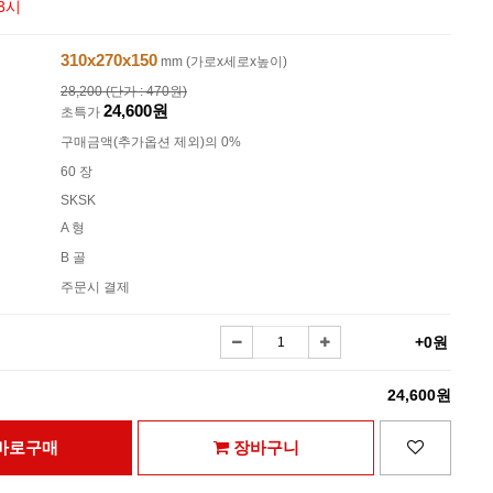
3시
310x270x150
mm (가로x세로x높이)
28,200 (단가 : 470원)
24,600원
초특가
구매금액(추가옵션 제외)의 0%
60 장
SKSK
A 형
B 골
주문시 결제
+0원
24,600원
바로구매
장바구니