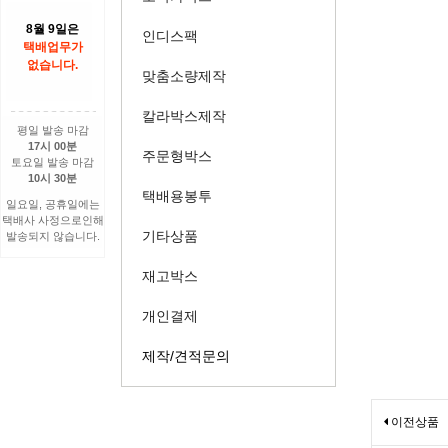
8월 9일은
인디스팩
택배업무가
없습니다.
맞춤소량제작
칼라박스제작
평일 발송 마감
17시 00분
주문형박스
토요일 발송 마감
10시 30분
택배용봉투
일요일, 공휴일에는
택배사 사정으로인해
기타상품
발송되지 않습니다.
재고박스
개인결제
제작/견적문의
이전상품