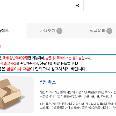
품정보
사용후기
상품문의
0
0
시