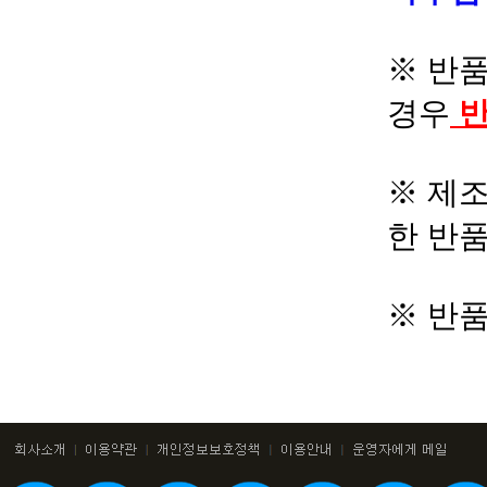
※ 반품
경우
반
※ 제조
한 반
※ 반