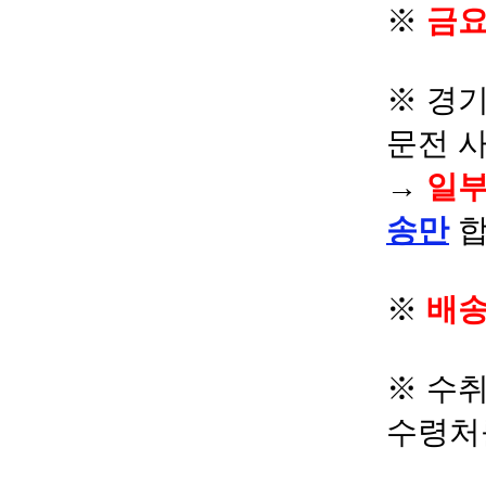
※
금요
※ 경기
문전 
→
일부
송만
합
※
배송
※ 수
수령처