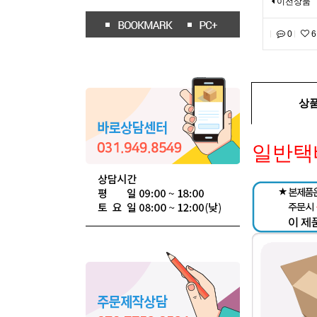
이전상품
0
6
상
일반택