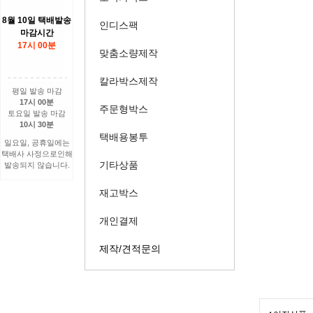
8월 10일 택배발송
인디스팩
마감시간
17시 00분
맞춤소량제작
칼라박스제작
평일 발송 마감
17시 00분
주문형박스
토요일 발송 마감
10시 30분
택배용봉투
일요일, 공휴일에는
택배사 사정으로인해
기타상품
발송되지 않습니다.
재고박스
개인결제
제작/견적문의