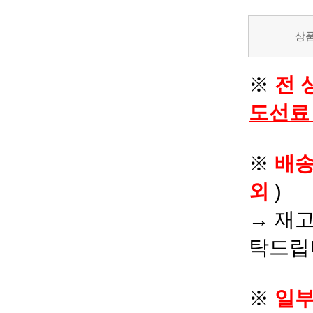
상
※
전 
도선료
※
배
외
)
→ 재고
탁드립
※
일부