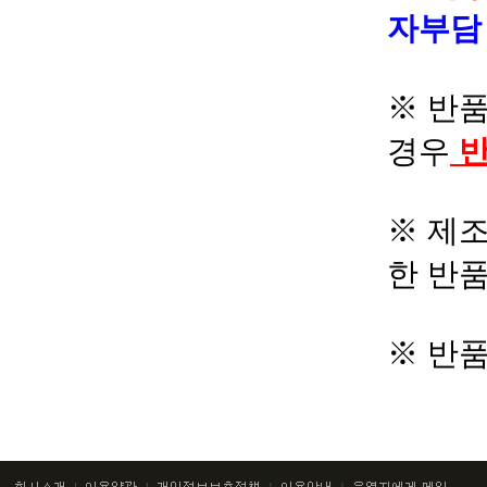
자부
※ 반품
경우
반
※ 제조
한 반
※ 반