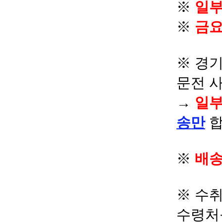
※
일부
※
금요
※ 경기
문전 
→
일부
송만
합
※
배송
※ 수
수령처