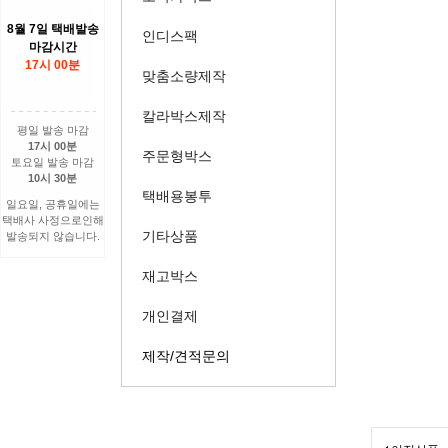
8월 7일 택배발송
인디스팩
마감시간
17시 00분
맞춤소량제작
칼라박스제작
평일 발송 마감
17시 00분
주문형박스
토요일 발송 마감
10시 30분
택배용봉투
일요일, 공휴일에는
택배사 사정으로인해
기타상품
발송되지 않습니다.
재고박스
개인결제
제작/견적문의