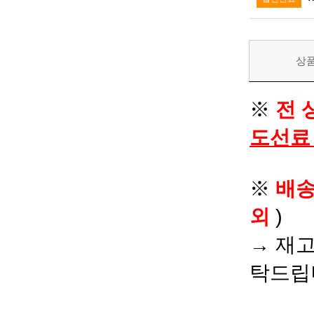
상
※
전 
도선료
※
배
외
)
→ 재고
탁드립