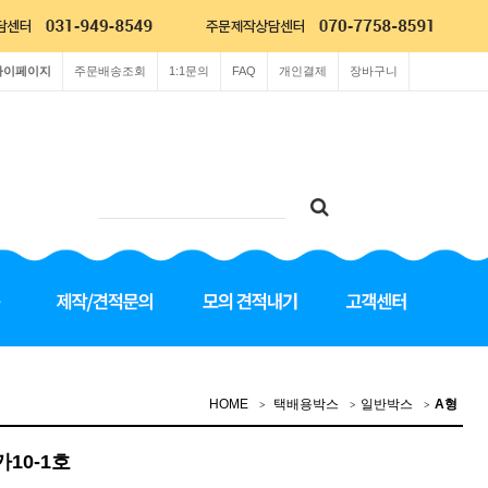
마이페이지
주문배송조회
1:1문의
FAQ
개인결제
장바구니
HOME
택배용박스
일반박스
A형
가10-1호