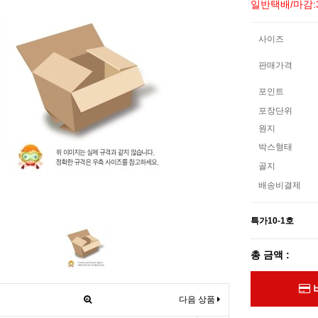
일반택배/마감:
사이즈
판매가격
포인트
포장단위
원지
박스형태
골지
배송비결제
특가10-1호
총 금액 :
다음 상품