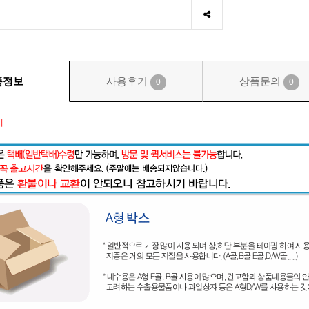
품정보
사용후기
상품문의
0
0
시