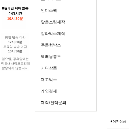
8월 8일 택배발송
인디스팩
마감시간
10시 30분
맞춤소량제작
칼라박스제작
평일 발송 마감
17시 00분
주문형박스
토요일 발송 마감
10시 30분
택배용봉투
일요일, 공휴일에는
택배사 사정으로인해
기타상품
발송되지 않습니다.
재고박스
개인결제
제작/견적문의
이전상품