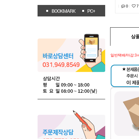
0
7
상
일반택배/마감:3