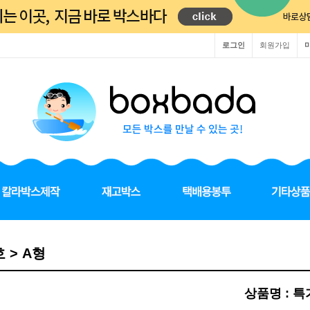
로그인
회원가입
호 > A형
상품명 : 특