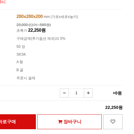
3시
280x280x200
mm (가로x세로x높이)
29,000 (단가 : 580원)
22,250원
초특가
구매금액(추가옵션 제외)의 0%
50 장
SKSK
A 형
B 골
주문시 결제
+0원
22,250원
바로구매
장바구니