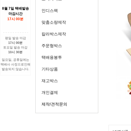
8월 7일 택배발송
인디스팩
마감시간
17시 00분
맞춤소량제작
칼라박스제작
평일 발송 마감
17시 00분
주문형박스
토요일 발송 마감
10시 30분
택배용봉투
일요일, 공휴일에는
택배사 사정으로인해
기타상품
발송되지 않습니다.
재고박스
개인결제
제작/견적문의