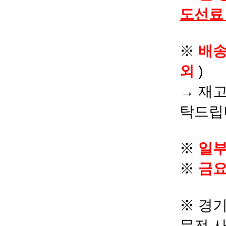
도선료
※
배
외
)
→ 재고
탁드립
※
일부
※
금요
※ 경기
문전 