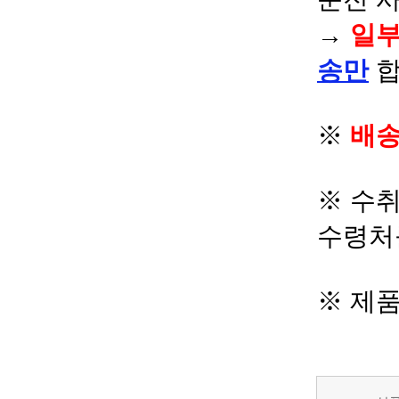
→
일부
송만
합
※
배송
※ 수
수령처
※ 제