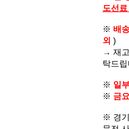
도선료
※
배
외
)
→ 재고
탁드립
※
일부
※
금요
※ 경기
문전 