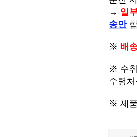
→
일부
송만
합
※
배송
※ 수
수령처
※ 제