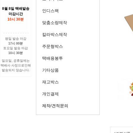
8월 8일 택배발송
인디스팩
마감시간
10시 30분
맞춤소량제작
칼라박스제작
평일 발송 마감
17시 00분
주문형박스
토요일 발송 마감
10시 30분
택배용봉투
일요일, 공휴일에는
택배사 사정으로인해
기타상품
발송되지 않습니다.
재고박스
개인결제
제작/견적문의