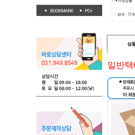
이전상품
0
8
상
일반택