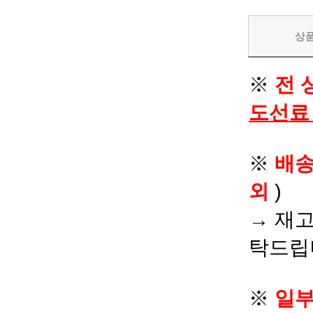
상
※
전 
도선료
※
배
외
)
→ 재고
탁드립
※
일부