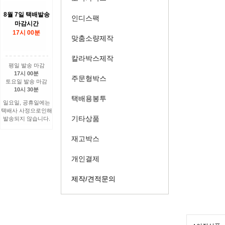
8월 7일 택배발송
인디스팩
마감시간
17시 00분
맞춤소량제작
칼라박스제작
평일 발송 마감
17시 00분
주문형박스
토요일 발송 마감
10시 30분
택배용봉투
일요일, 공휴일에는
택배사 사정으로인해
기타상품
발송되지 않습니다.
재고박스
개인결제
제작/견적문의