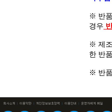
※ 반품
경우
반
※ 제조
한 반
※ 반