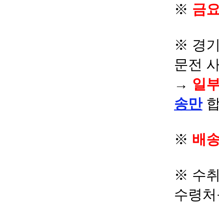
※
금요
※ 경기
문전 
→
일부
송만
합
※
배송
※ 수
수령처