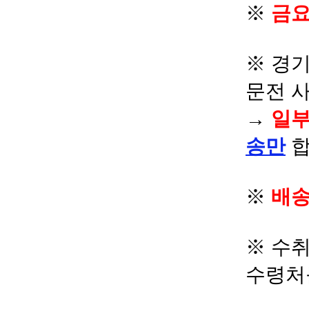
※
금요
※ 경기
문전 
→
일부
송만
합
※
배송
※ 수
수령처