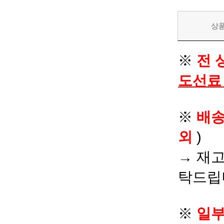
상
※
전 
도선료
※
배
외
)
→ 재고
탁드립
※
일부