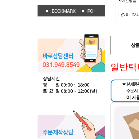
이전상품
0
4
상
일반택