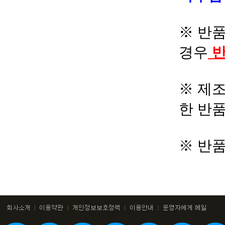
※ 반품
경우
반
※ 제조
한 반
※ 반