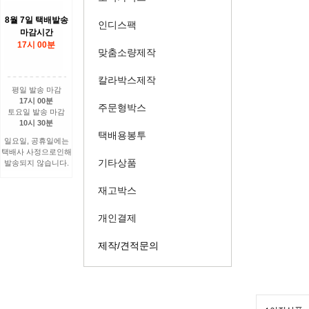
8월 7일 택배발송
인디스팩
마감시간
17시 00분
맞춤소량제작
칼라박스제작
평일 발송 마감
17시 00분
주문형박스
토요일 발송 마감
10시 30분
택배용봉투
일요일, 공휴일에는
택배사 사정으로인해
기타상품
발송되지 않습니다.
재고박스
개인결제
제작/견적문의