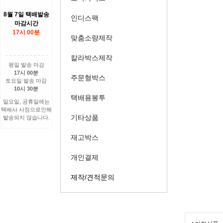
8월 7일 택배발송
인디스팩
마감시간
17시 00분
맞춤소량제작
칼라박스제작
평일 발송 마감
17시 00분
주문형박스
토요일 발송 마감
10시 30분
택배용봉투
일요일, 공휴일에는
택배사 사정으로인해
기타상품
발송되지 않습니다.
재고박스
개인결제
제작/견적문의