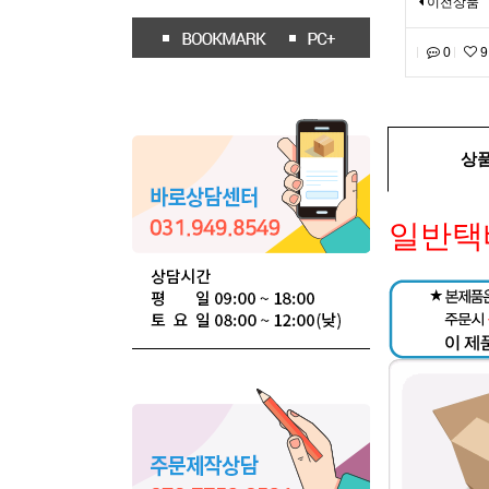
이전상품
0
9
상
일반택