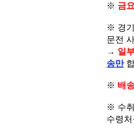
※
금요
※ 경기
문전 
→
일부
송만
합
※
배송
※ 수
수령처