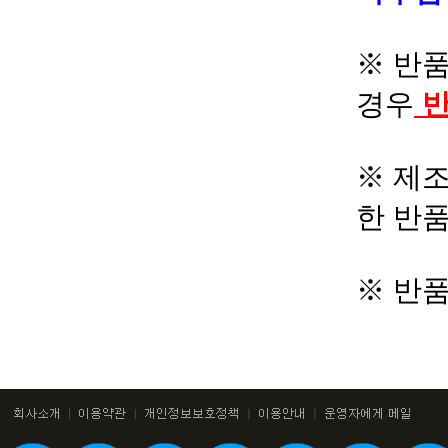
※ 반품
경우
반
※ 제조
한 반
※ 반