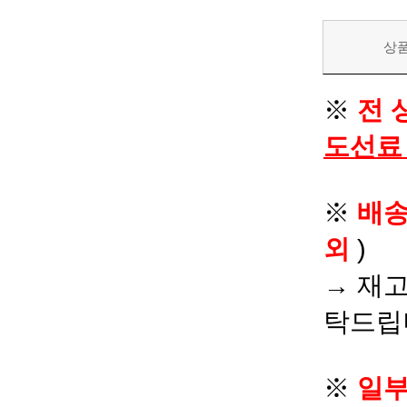
상
※
전 
도선료
※
배
외
)
→ 재고
탁드립
※
일부