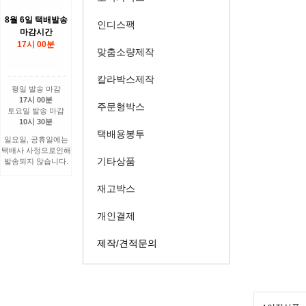
8월 6일 택배발송
인디스팩
마감시간
17시 00분
맞춤소량제작
칼라박스제작
평일 발송 마감
17시 00분
주문형박스
토요일 발송 마감
10시 30분
택배용봉투
일요일, 공휴일에는
택배사 사정으로인해
기타상품
발송되지 않습니다.
재고박스
개인결제
제작/견적문의