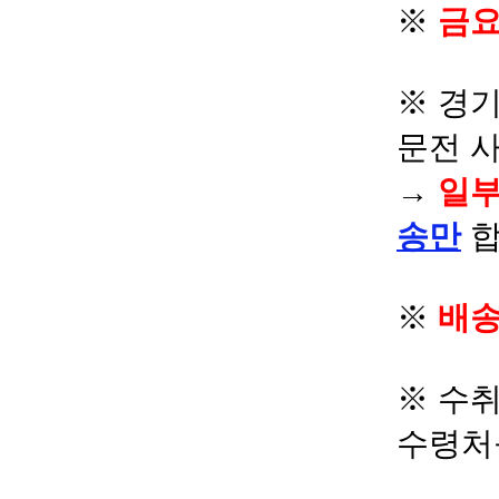
※
금요
※ 경기
문전 
→
일부
송만
합
※
배송
※ 수
수령처