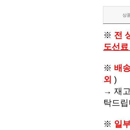
상
※
전 
도선료
※
배
외
)
→ 재고
탁드립
※
일부