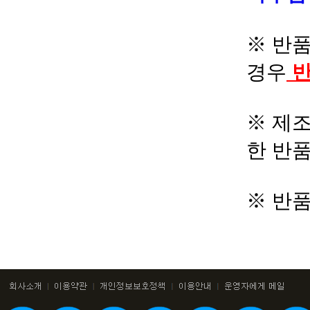
※ 반품
경우
반
※ 제조
한 반
※ 반