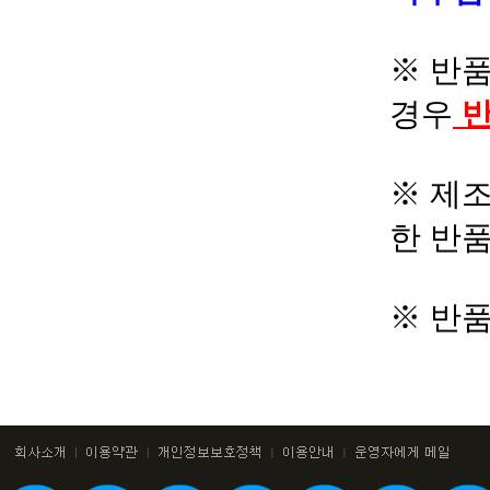
※ 반품
경우
반
※ 제조
한 반
※ 반