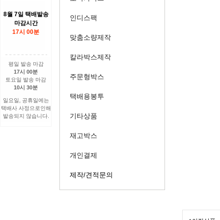
8월 7일 택배발송
인디스팩
마감시간
17시 00분
맞춤소량제작
칼라박스제작
평일 발송 마감
17시 00분
주문형박스
토요일 발송 마감
10시 30분
택배용봉투
일요일, 공휴일에는
택배사 사정으로인해
기타상품
발송되지 않습니다.
재고박스
개인결제
제작/견적문의