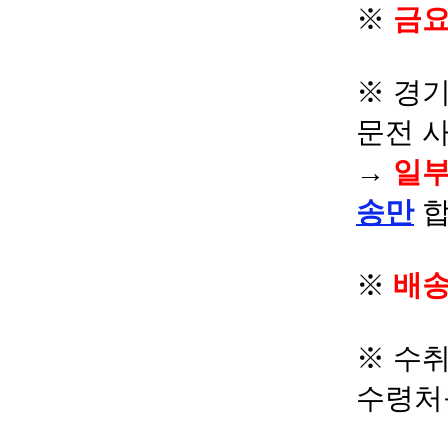
※
금요
※ 경기
문전 
→
일부
송만
합
※
배송
※ 수
수령처