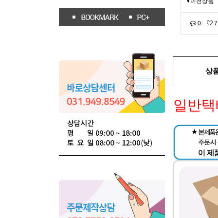
이전상품
0
7
상
일반택