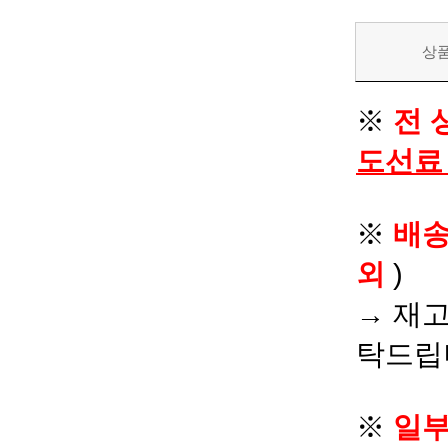
상
※
전 
도선료
※
배
외
)
→ 재고
탁드립
※
일부