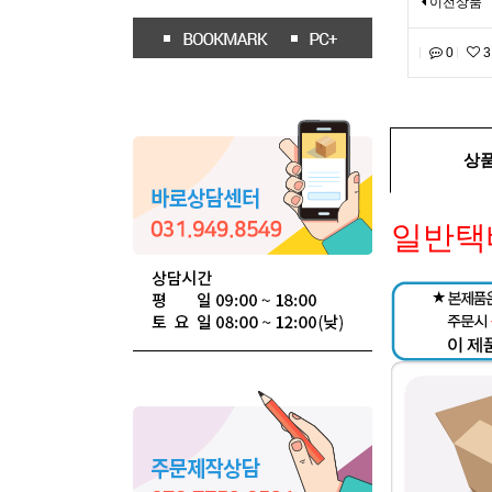
이전상품
0
3
상
일반택