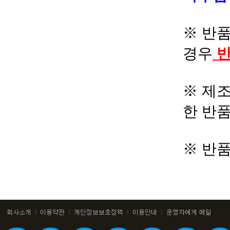
※ 반품
경우
반
※ 제조
한 반
※ 반