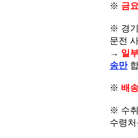
※
금요
※ 경기
문전 
→
일부
송만
합
※
배송
※ 수
수령처