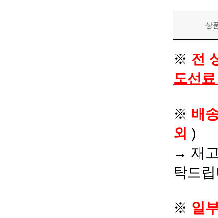
상
※
전 
도선료
※
배
외
)
→ 재고
탁드립
※
일부