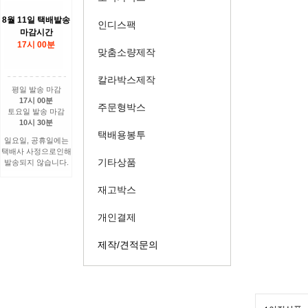
8월 11일 택배발송
인디스팩
마감시간
17시 00분
맞춤소량제작
칼라박스제작
평일 발송 마감
17시 00분
주문형박스
토요일 발송 마감
10시 30분
택배용봉투
일요일, 공휴일에는
택배사 사정으로인해
기타상품
발송되지 않습니다.
재고박스
개인결제
제작/견적문의