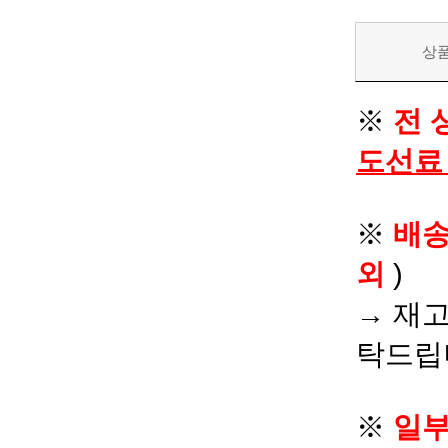
상
※
전 
도선료
※
배
외
)
→ 재고
탁드립
※
일부