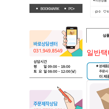
이전상품
0
6
상
일반택