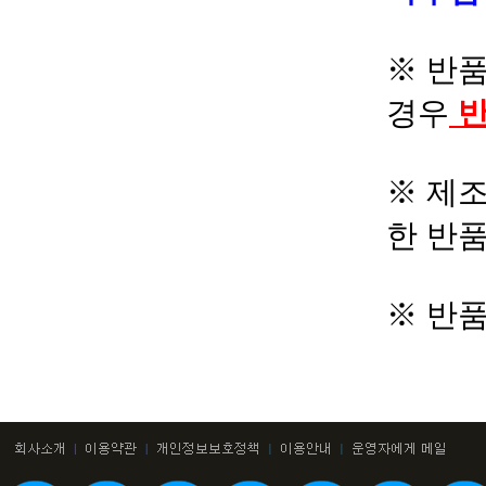
※ 반품
경우
반
※ 제조
한 반
※ 반