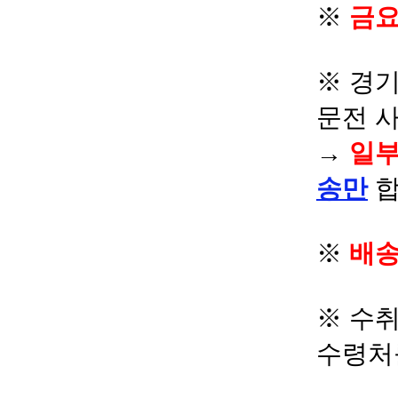
※
금요
※ 경기
문전 
→
일부
송만
합
※
배송
※ 수
수령처