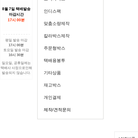
8월 7일 택배발송
인디스팩
마감시간
17시 00분
맞춤소량제작
칼라박스제작
평일 발송 마감
17시 00분
주문형박스
토요일 발송 마감
10시 30분
택배용봉투
일요일, 공휴일에는
택배사 사정으로인해
기타상품
발송되지 않습니다.
재고박스
개인결제
제작/견적문의