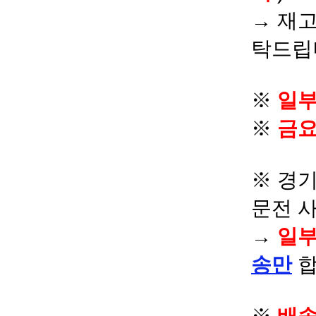
→ 재고
탁드립
※
일부
※
금요
※ 경기
문전 
→
일부
송만
합