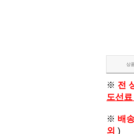
상
※
전 
도선료
※
배
외
)