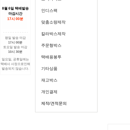
8월 6일 택배발송
인디스팩
마감시간
17시 00분
맞춤소량제작
칼라박스제작
평일 발송 마감
17시 00분
주문형박스
토요일 발송 마감
10시 30분
택배용봉투
일요일, 공휴일에는
택배사 사정으로인해
기타상품
발송되지 않습니다.
재고박스
개인결제
제작/견적문의