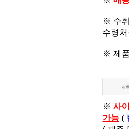
※
배송
※ 수
수령처
※ 제
상
※
사이
가능
(