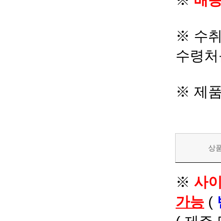
※
배송
※ 수
수령처
※ 제
상
※
사이
가능
(