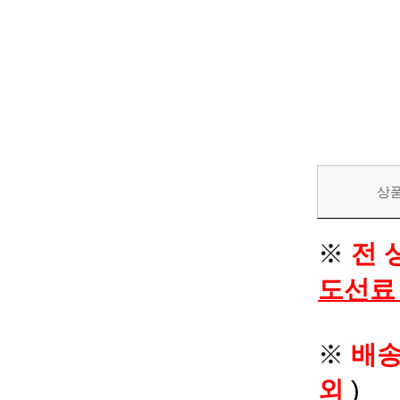
상
※
전 
도선료
※
배
외
)