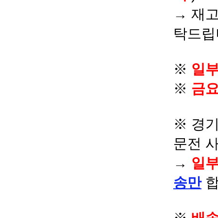
→ 재고
탁드립
※
일부
※
금요
※ 경기
문전 
→
일부
송만
합