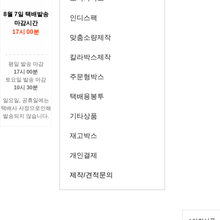
8월 7일 택배발송
인디스팩
마감시간
17시 00분
맞춤소량제작
칼라박스제작
평일 발송 마감
17시 00분
주문형박스
토요일 발송 마감
10시 30분
택배용봉투
일요일, 공휴일에는
택배사 사정으로인해
기타상품
발송되지 않습니다.
재고박스
개인결제
제작/견적문의