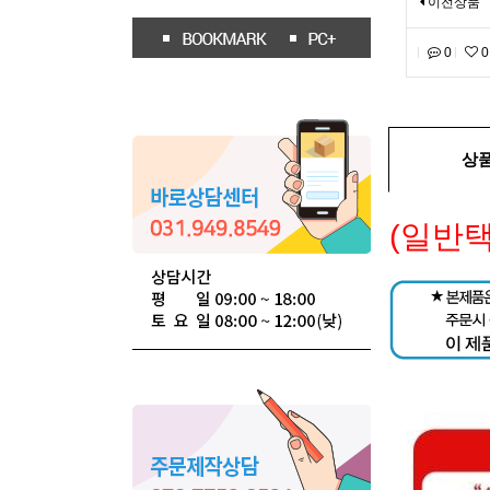
이전상품
0
0
상
(일반