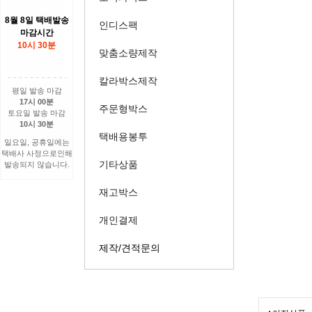
8월 8일 택배발송
인디스팩
마감시간
10시 30분
맞춤소량제작
칼라박스제작
평일 발송 마감
17시 00분
주문형박스
토요일 발송 마감
10시 30분
택배용봉투
일요일, 공휴일에는
택배사 사정으로인해
기타상품
발송되지 않습니다.
재고박스
개인결제
제작/견적문의