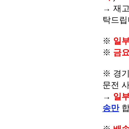
→ 재고
탁드립
※
일부
※
금요
※ 경기
문전 
→
일부
송만
합