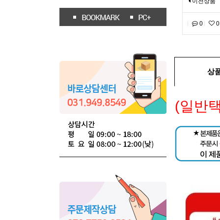
이전상품
0
0
상
(일반