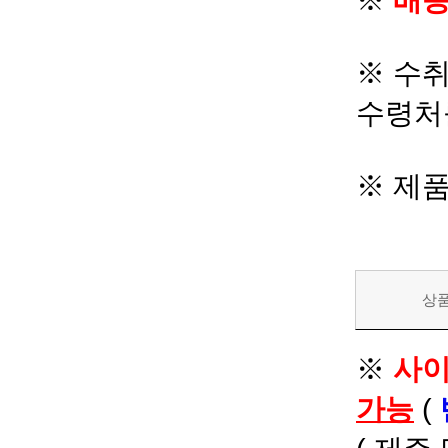
※
배송
※ 수
수령처
※ 제
상
※
사이
가능
(