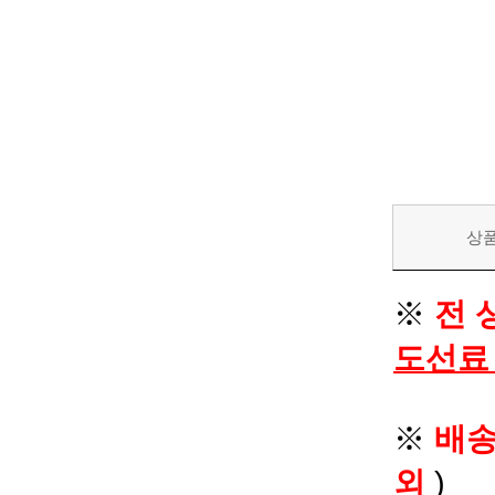
상
※
전 
도선료
※
배
외
)