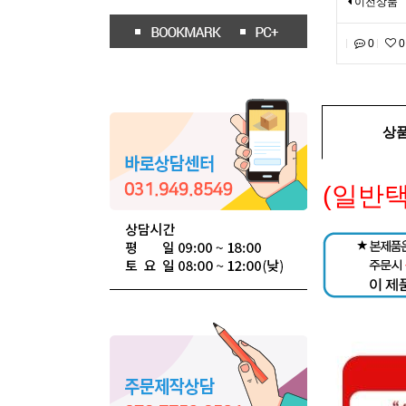
이전상품
0
0
상
(일반