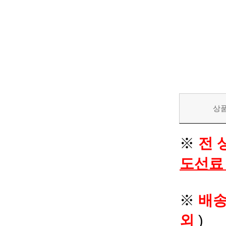
상
※
전 
도선료
※
배
외
)