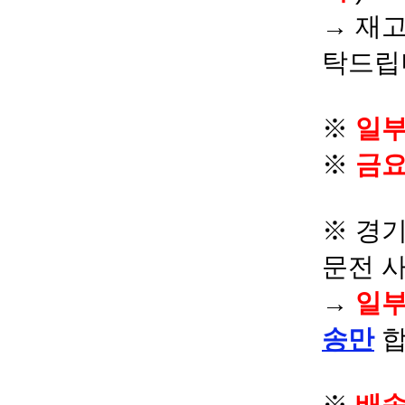
→ 재고
탁드립
※
일부
※
금요
※ 경기
문전 
→
일부
송만
합