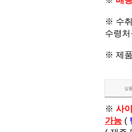
※
배송
※ 수
수령처
※ 제
상
※
사이
가능
(