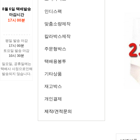
8월 6일 택배발송
인디스팩
마감시간
17시 00분
맞춤소량제작
칼라박스제작
평일 발송 마감
17시 00분
주문형박스
토요일 발송 마감
10시 30분
택배용봉투
일요일, 공휴일에는
택배사 사정으로인해
기타상품
발송되지 않습니다.
재고박스
개인결제
제작/견적문의