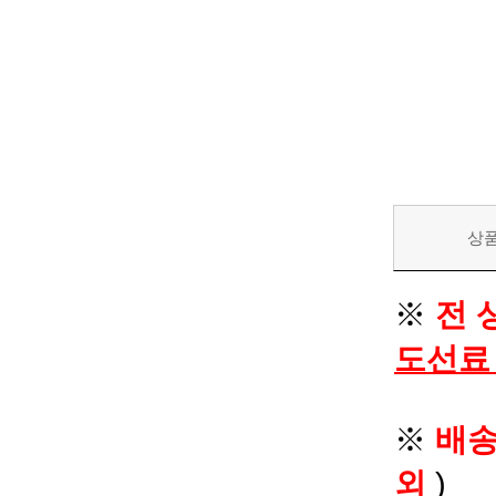
상
※
전 
도선료
※
배
외
)