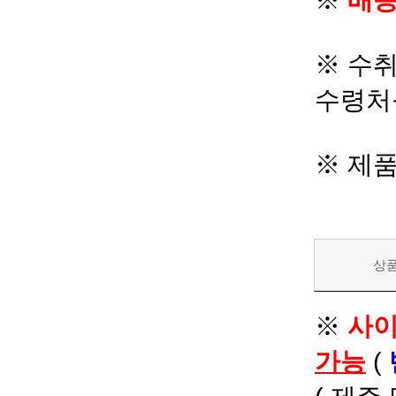
※
배송
※ 수
수령처
※ 제
상
※
사이
가능
(