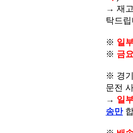
→ 재고
탁드립
※
일부
※
금요
※ 경기
문전 
→
일부
송만
합