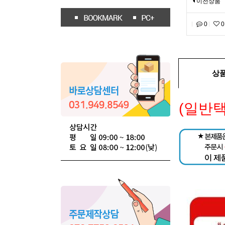
이전상품
0
0
상
(일반