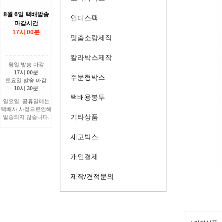
8월 6일 택배발송
인디스팩
마감시간
17시 00분
맞춤소량제작
칼라박스제작
평일 발송 마감
17시 00분
주문형박스
토요일 발송 마감
10시 30분
택배용봉투
일요일, 공휴일에는
택배사 사정으로인해
기타상품
발송되지 않습니다.
재고박스
개인결제
제작/견적문의