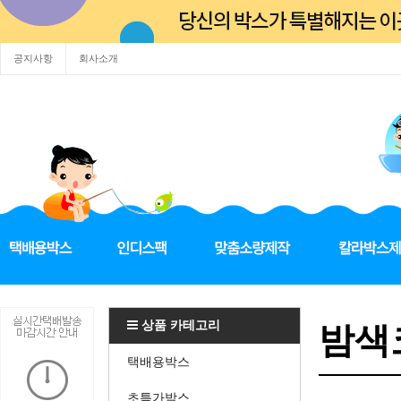
공지사항
회사소개
상품 카테고리
밤색코
택배용박스
초특가박스