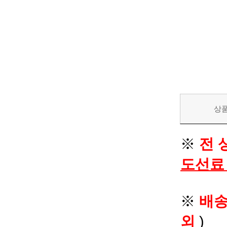
상
※
전 
도선료
※
배
외
)