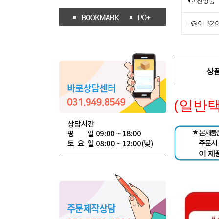
이전상품
0
0
상
(일반