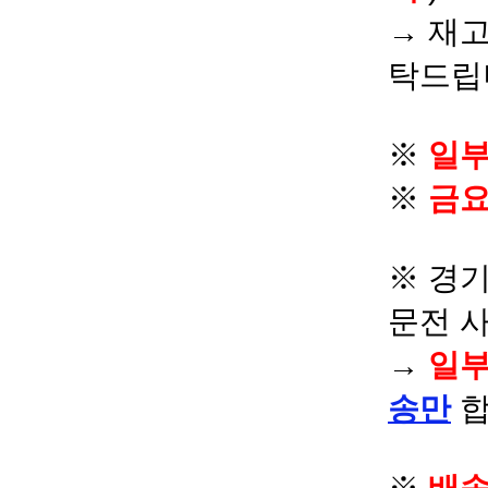
→ 재고
탁드립
※
일부
※
금요
※ 경기
문전 
→
일부
송만
합