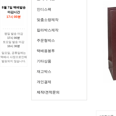
8월 7일 택배발송
인디스팩
마감시간
17시 00분
맞춤소량제작
칼라박스제작
평일 발송 마감
17시 00분
주문형박스
토요일 발송 마감
10시 30분
택배용봉투
일요일, 공휴일에는
택배사 사정으로인해
기타상품
발송되지 않습니다.
재고박스
개인결제
제작/견적문의