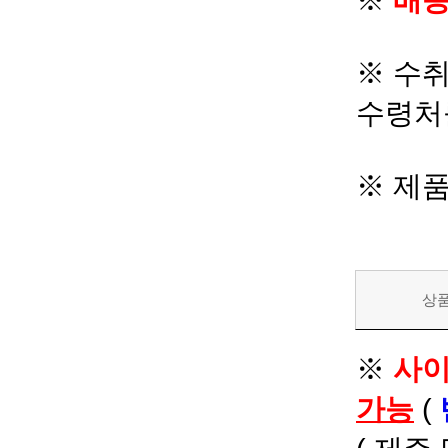
※
배송
※ 수
수령처
※ 제
상
※
사이
가능
(