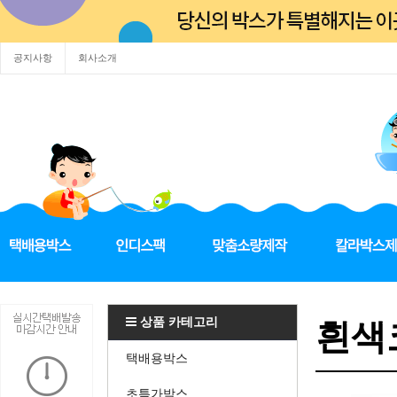
공지사항
회사소개
상품 카테고리
흰색코
택배용박스
초특가박스