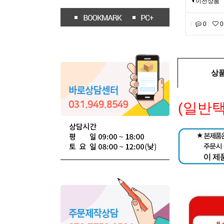
이전상품
0
0
상
(일반