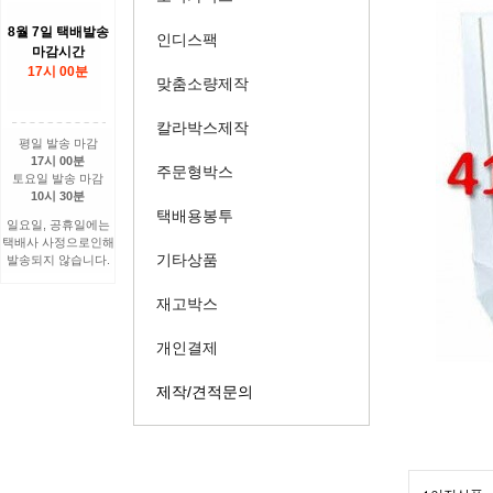
8월 7일 택배발송
인디스팩
마감시간
17시 00분
맞춤소량제작
칼라박스제작
평일 발송 마감
17시 00분
주문형박스
토요일 발송 마감
10시 30분
택배용봉투
일요일, 공휴일에는
택배사 사정으로인해
기타상품
발송되지 않습니다.
재고박스
개인결제
제작/견적문의