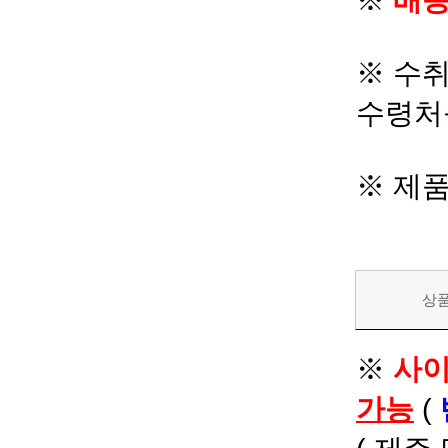
※
배송
※ 수
수령처
※ 제
상
※
사이
가능
(