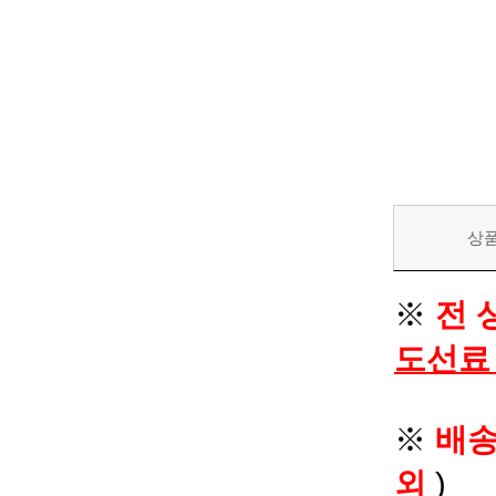
상
※
전 
도선료
※
배
외
)