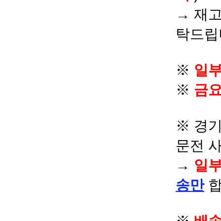
→ 재고
탁드립
※
일부
※
금요
※ 경기
문전 
→
일부
송만
합