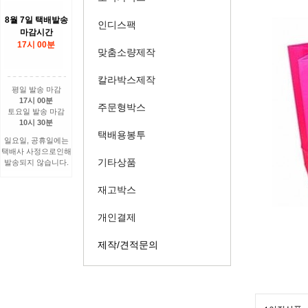
8월 7일 택배발송
인디스팩
마감시간
17시 00분
맞춤소량제작
칼라박스제작
평일 발송 마감
17시 00분
주문형박스
토요일 발송 마감
10시 30분
택배용봉투
일요일, 공휴일에는
택배사 사정으로인해
기타상품
발송되지 않습니다.
재고박스
개인결제
제작/견적문의