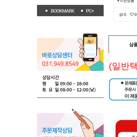
이전상품
0
0
상
(일반