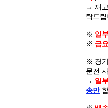
→ 재고
탁드립
※
일부
※
금요
※ 경기
문전 
→
일부
송만
합