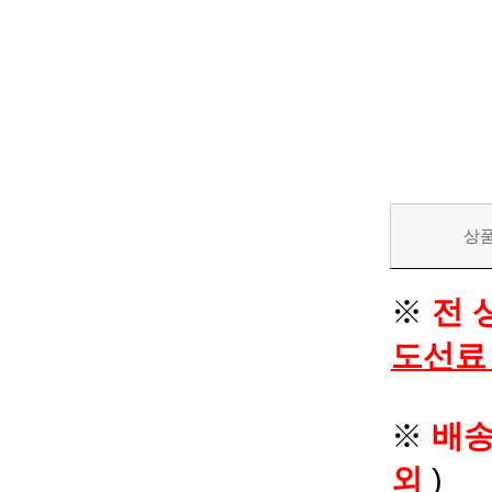
상
※
전 
도선료
※
배
외
)