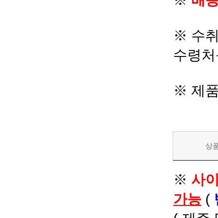
※
배송
※ 수
수령처
※ 제
상
※
사이
가능
(