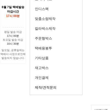
8월 7일 택배발송
인디스팩
마감시간
17시 00분
맞춤소량제작
칼라박스제작
평일 발송 마감
17시 00분
주문형박스
토요일 발송 마감
10시 30분
택배용봉투
일요일, 공휴일에는
택배사 사정으로인해
기타상품
발송되지 않습니다.
재고박스
개인결제
제작/견적문의