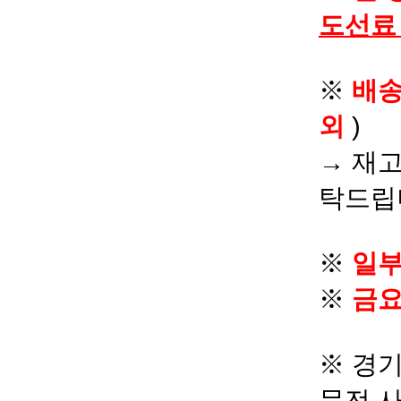
도선료
※
배
외
)
→ 재고
탁드립
※
일부
※
금요
※ 경기
문전 