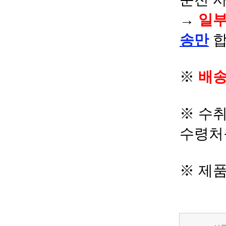
→
일부
송만
합
※
배송
※ 수
수령처
※ 제