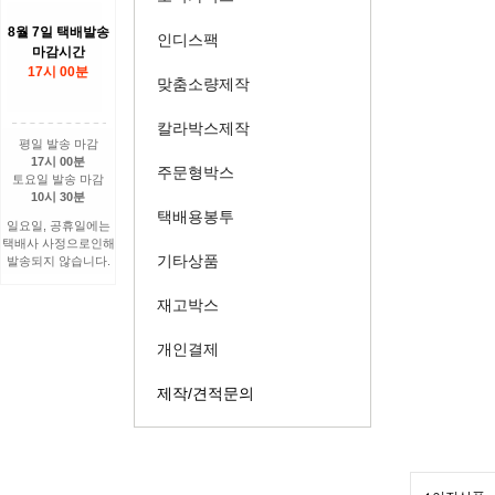
8월 7일 택배발송
인디스팩
마감시간
17시 00분
맞춤소량제작
칼라박스제작
평일 발송 마감
17시 00분
주문형박스
토요일 발송 마감
10시 30분
택배용봉투
일요일, 공휴일에는
택배사 사정으로인해
기타상품
발송되지 않습니다.
재고박스
개인결제
제작/견적문의