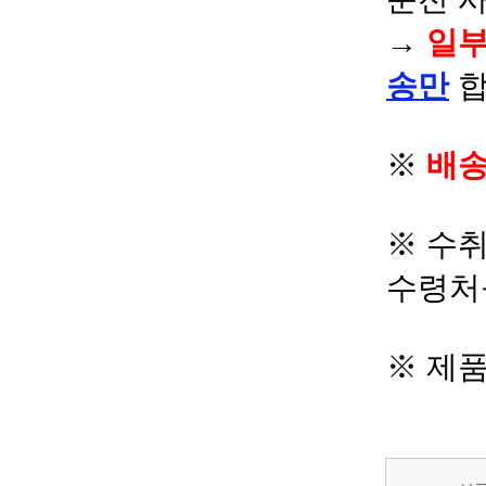
→
일부
송만
합
※
배송
※ 수
수령처
※ 제