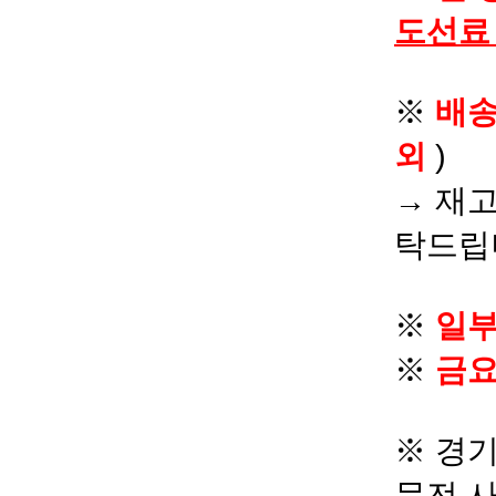
도선료
※
배
외
)
→ 재고
탁드립
※
일부
※
금요
※ 경기
문전 